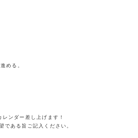
を進める。
カレンダー差し上げます！
望である旨ご記入ください。