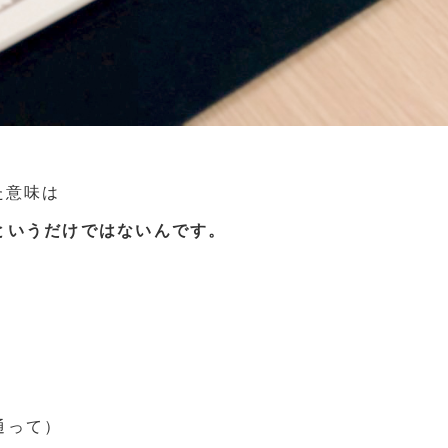
た意味は
というだけではないんです。
通って）